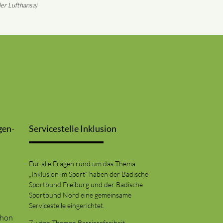
ler Lufthansa)
gen-
Servicestelle Inklusion
Für alle Fragen rund um das Thema
„Inklusion im Sport“ haben der Badische
Sportbund Freiburg und der Badische
Sportbund Nord eine gemeinsame
Servicestelle eingerichtet.
thon
Zu den Themen Barrierefreiheit,