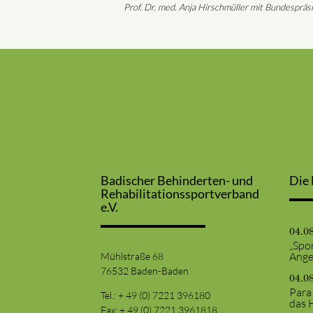
Prof. Dr. med. Anja Hirschmüller mit Bundespräs
Badischer Behinderten- und
Die 
Rehabilitationssportverband
e.V.
04.0
„Spor
Ange
Mühlstraße 68
76532 Baden-Baden
04.0
Para
Tel.: + 49 (0) 7221 396180
das 
Fax: + 49 (0) 7221 3961818