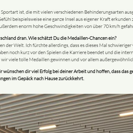
ige Sportart ist, die mit vielen verschiedenen Behinderungsarten au
Gefühl beispielsweise eine ganze Insel aus eigener Kraft erkund
ßerdem enorm hohe Geschwindigkeiten von über 70 km/h gefahren
tschland dran. Wie schätzt Du die Medaillen-Chancen ein?
der Welt. Ich fürchte allerdings, dass es dieses Mal schwieriger w
aben noch kurz vor den Spielen die Karriere beendet und die inte
ass wir viele tolle Medaillen gewinnen und vor allem außergewöhnl
Wir wünschen dir viel Erfolg bei deiner Arbeit und hoffen, dass d
tungen im Gepäck nach Hause zurückkehrt.