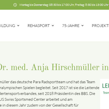
schedule
Montag bis Donnerstag: 08:30 bis 17:00 Uhr, Freitag: 8:30 bis 13:00 Uhr
BILDUNG
REHASPORT
75-JAHRE
PROJEKT
Dr. med. Anja Hirschmüller i
chmüller das deutsche Para Radsportteam und hat das Team
alympischen Spielen begleitet. Seit 2017 ist sie die Leitende
ertensportverbandes, seit 2018 Präsidentin des BBS. Die
TIUS Swiss Sportsmed Center arbeitet und am
e in diesem Jahr zudem von der Gesellschaft für