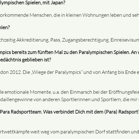
lympischen Spielen, mit Japan?
uvorkommende Menschen, die in kleinen Wohnungen leben und sehr 
hlen?
chzeitig Akkreditierung, Pass, Zugangsberechtigung, Einreisevisum 
pics bereits zum fünften Mal zu den Paralympischen Spielen. An 
Gedächtnis geblieben ist?
ndon 2012. Die „Wiege der Paralympics“ und von Anfang bis Ende ei
iele emotionale Momente, u.a. den Einmarsch bei der Eröffnungsfe
edaillengewinne von anderen Sportlerinnen und Sportlern, die mir
 Para Radsportteam. Was verbindet Dich mit dem (Para) Radsport?
portwettkämpfe weit weg vom paralympischen Dorf stattfinden und 