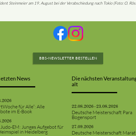
ident Steinmeier am 19. August bei der Verabschiedung nach Tokio (Foto: O. Rös
BBS-NEWSLETTER BESTELLEN
letzten News
Die nächsten Veranstaltun
alt
8.2026
tWoche für Alle“: Alle
22.08.2026–23.08.2026
bote im E-Book
Deutsche Meisterschaft Para
Bogensport
8.2026
 Judo-EM: Junges Aufgebot für
27.09.2026
Heimspiel in Heidelberg
Deutsche Meisterschaft Mara