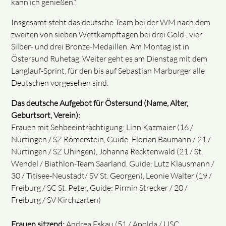
kann ich genießen.“
Insgesamt steht das deutsche Team bei der WM nach dem
zweiten von sieben Wettkampftagen bei drei Gold-, vier
Silber- und drei Bronze-Medaillen. Am Montag ist in
Östersund Ruhetag. Weiter geht es am Dienstag mit dem
Langlauf-Sprint, für den bis auf Sebastian Marburger alle
Deutschen vorgesehen sind.
Das deutsche Aufgebot für Östersund (Name, Alter,
Geburtsort, Verein):
Frauen mit Sehbeeinträchtigung: Linn Kazmaier (16 /
Nürtingen / SZ Römerstein, Guide: Florian Baumann / 21 /
Nürtingen / SZ Uhingen), Johanna Recktenwald (21 / St.
Wendel / Biathlon-Team Saarland, Guide: Lutz Klausmann /
30 / Titisee-Neustadt/ SV St. Georgen), Leonie Walter (19 /
Freiburg / SC St. Peter, Guide: Pirmin Strecker / 20 /
Freiburg / SV Kirchzarten)
Frauen sitzend:
Andrea Eskau (51 / Apolda / USC