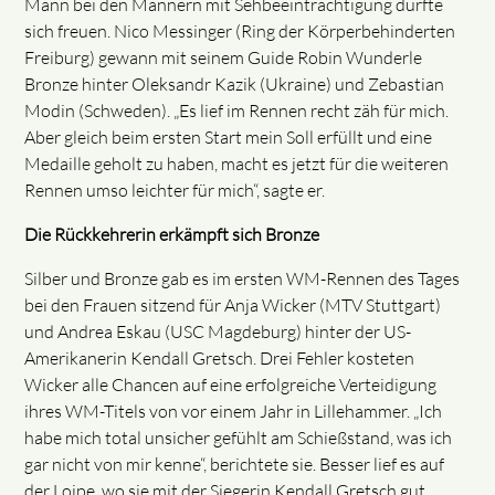
Mann bei den Männern mit Sehbeeinträchtigung durfte
sich freuen. Nico Messinger (Ring der Körperbehinderten
Freiburg) gewann mit seinem Guide Robin Wunderle
Bronze hinter Oleksandr Kazik (Ukraine) und Zebastian
Modin (Schweden). „Es lief im Rennen recht zäh für mich.
Aber gleich beim ersten Start mein Soll erfüllt und eine
Medaille geholt zu haben, macht es jetzt für die weiteren
Rennen umso leichter für mich“, sagte er.
Die Rückkehrerin erkämpft sich Bronze
Silber und Bronze gab es im ersten WM-Rennen des Tages
bei den Frauen sitzend für Anja Wicker (MTV Stuttgart)
und Andrea Eskau (USC Magdeburg) hinter der US-
Amerikanerin Kendall Gretsch. Drei Fehler kosteten
Wicker alle Chancen auf eine erfolgreiche Verteidigung
ihres WM-Titels von vor einem Jahr in Lillehammer. „Ich
habe mich total unsicher gefühlt am Schießstand, was ich
gar nicht von mir kenne“, berichtete sie. Besser lief es auf
der Loipe, wo sie mit der Siegerin Kendall Gretsch gut