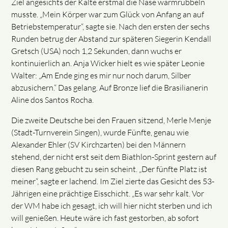
Ziel angesichts der Kälte erstmal die Nase warmrubbeln
musste. „Mein Körper war zum Glück von Anfang an auf
Betriebstemperatur“, sagte sie. Nach den ersten der sechs
Runden betrug der Abstand zur späteren Siegerin Kendall
Gretsch (USA) noch 1,2 Sekunden, dann wuchs er
kontinuierlich an. Anja Wicker hielt es wie später Leonie
Walter: „Am Ende ging es mir nur noch darum, Silber
abzusichern.“ Das gelang. Auf Bronze lief die Brasilianerin
Aline dos Santos Rocha.
Die zweite Deutsche bei den Frauen sitzend, Merle Menje
(Stadt-Turnverein Singen), wurde Fünfte, genau wie
Alexander Ehler (SV Kirchzarten) bei den Männern
stehend, der nicht erst seit dem Biathlon-Sprint gestern auf
diesen Rang gebucht zu sein scheint. „Der fünfte Platz ist
meiner“, sagte er lachend. Im Ziel zierte das Gesicht des 53-
Jährigen eine prächtige Eisschicht. „Es war sehr kalt. Vor
der WM habe ich gesagt, ich will hier nicht sterben und ich
will genießen. Heute wäre ich fast gestorben, ab sofort