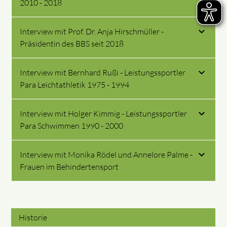
2010 - 2018
Interview mit Prof. Dr. Anja Hirschmüller -
Präsidentin des BBS seit 2018
Interview mit Bernhard Rußi - Leistungssportler
Para Leichtathletik 1975 - 1994
Interview mit Holger Kimmig - Leistungssportler
Para Schwimmen 1990 - 2000
Interview mit Monika Rödel und Annelore Palme -
Frauen im Behindertensport
Historie