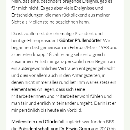
Nein, das eine, besonders prägende Ereignis, gab es
für mich nicht. Es gab aber viele Ereignisse und
Entscheidungen, die man rückblickend aus meiner
Sicht als Meilensteine bezeichnen kann.
Da ist zuallererst der ehemalige Präsident und
heutige Ehrenpräsident
Günter Pfullendörfer
. Wir
begannen fast gemeinsam im Februar/März 1993 und
arbeiteten knapp 18 Jahre lang sehr erfolgreich
zusammen. Er hat mir ganz persönlich von Beginn an
ein außergewöhnliches Vertrauen entgegengebracht
und dies vor allem auch in den Anfangszeiten, in
denen nicht immer alles rund lief. Ihm war es stets ein
elementares Anliegen, dass sich seine
Mitarbeiterinnen und Mitarbeiter wohl fühlen und
man fair und ehrlich miteinander umgeht. Darin ist er
mir persönlich bis heute ein Vorbild.
Meilenstein und Glücksfall
zugleich war für den BBS
die
Präsidentschaft von Dr. Erwin Grom
von 2010 bis