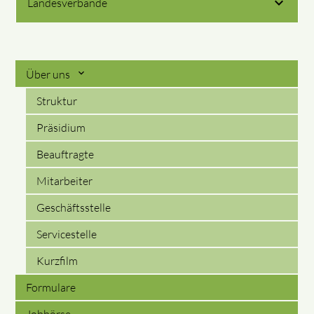
Landesverbände
Über uns
Struktur
Präsidium
Beauftragte
Mitarbeiter
Geschäftsstelle
Servicestelle
Kurzfilm
Formulare
Jobbörse