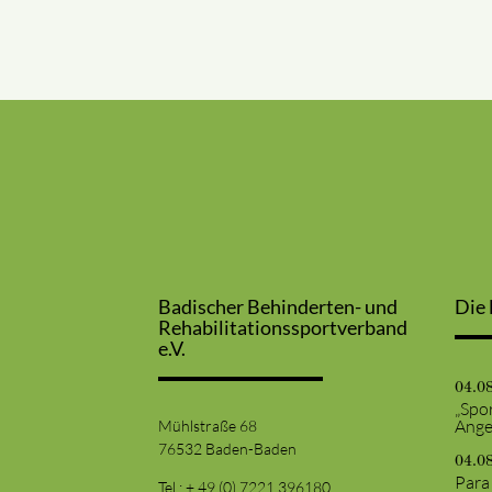
Badischer Behinderten- und
Die 
Rehabilitationssportverband
e.V.
04.0
„Spor
Ange
Mühlstraße 68
76532 Baden-Baden
04.0
Para
Tel.: + 49 (0) 7221 396180