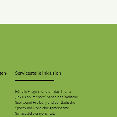
gen-
Servicestelle Inklusion
Für alle Fragen rund um das Thema
„Inklusion im Sport“ haben der Badische
Sportbund Freiburg und der Badische
Sportbund Nord eine gemeinsame
Servicestelle eingerichtet.