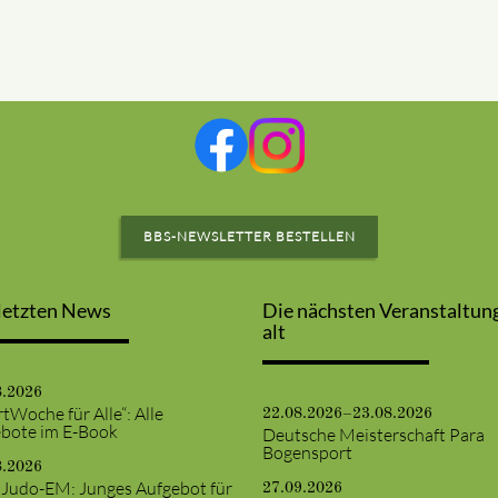
BBS-NEWSLETTER BESTELLEN
letzten News
Die nächsten Veranstaltun
alt
8.2026
tWoche für Alle“: Alle
22.08.2026–23.08.2026
bote im E-Book
Deutsche Meisterschaft Para
Bogensport
8.2026
 Judo-EM: Junges Aufgebot für
27.09.2026