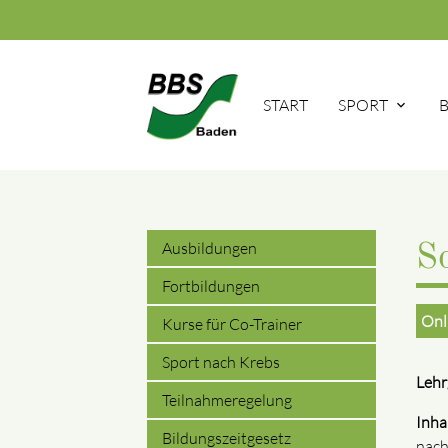
START
SPORT
Ausbildungen
S
Fortbildungen
Onl
Kurse für Co-Trainer
Sport nach Krebs
Leh
Teilnahmeregelung
Inha
Bildungszeitgesetz
nach