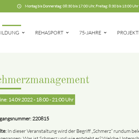
schedule
Montag bis Donnerstag: 08:30 bis 17:00 Uhr, Freitag: 8:30 bis 13:00 Uhr
BILDUNG
REHASPORT
75-JAHRE
PROJEKT
chmerzmanagement
ine: 14.09.2022 - 18:00 - 21:00 Uhr
rgangsnummer: 220815
lte:
In dieser Veranstaltung wird der Begriff „Schmerz“ rundum be
gegangen: Was ist Schmerz und wie entsteht er? Welche Untersch