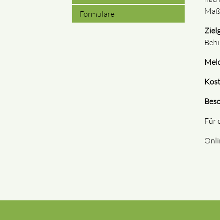
Maßn
Formulare
Ziel
Behi
Meld
Kost
Beso
Für 
Onli