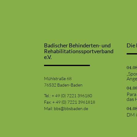
Badischer Behinderten- und
Die 
Rehabilitationssportverband
e.V.
04.0
„Spor
Ange
Mühlstraße 68
76532 Baden-Baden
04.0
Para
Tel.: + 49 (0) 7221 396180
das 
Fax: + 49 (0) 7221 3961818
Mail:
bbs@bbsbaden.de
04.0
DM i