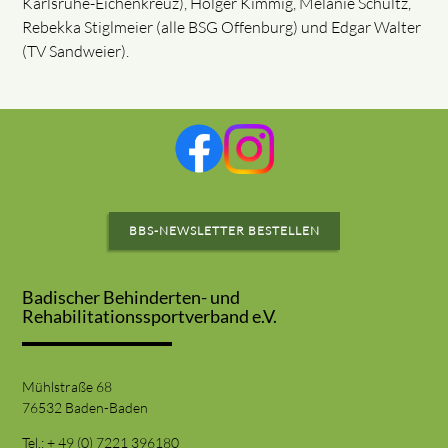
Karlsruhe-Eichenkreuz), Holger Kimmig, Melanie Schultz,
Rebekka Stiglmeier (alle BSG Offenburg) und Edgar Walter
(TV Sandweier).
BBS-NEWSLETTER BESTELLEN
Badischer Behinderten- und
Rehabilitationssportverband e.V.
Mühlstraße 68
76532 Baden-Baden
Tel.: + 49 (0) 7221 396180