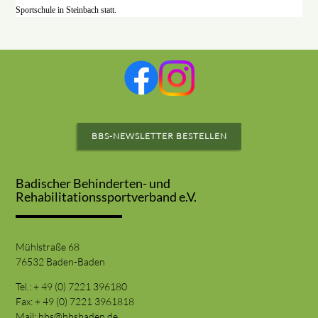
Sportschule in Steinbach statt.
BBS-NEWSLETTER BESTELLEN
Badischer Behinderten- und
Rehabilitationssportverband e.V.
Mühlstraße 68
76532 Baden-Baden
Tel.: + 49 (0) 7221 396180
Fax: + 49 (0) 7221 3961818
Mail:
bbs@bbsbaden.de