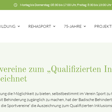
schedule
Montag bis Donnerstag: 08:30 bis 17:00 Uhr, Freitag: 8:30 bis 13:00 Uhr
BILDUNG
REHASPORT
75-JAHRE
PROJEKT
vereine zum „Qualifizierten In
eichnet
ng die Möglichkeit zu bieten, selbstbestimmt im Verein Sport zu
t Behinderung zugänglich zu machen, hat der Badische Behinderte
 die Sportvereine“ die Auszeichnung zum Qualifizierten Inklusions