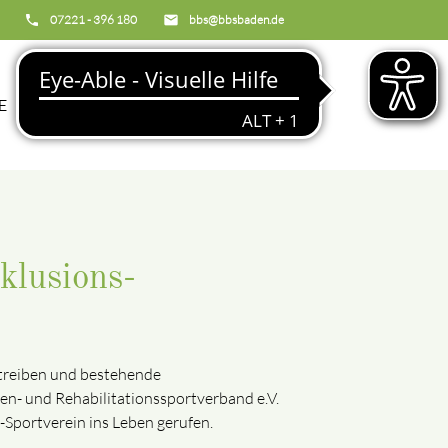
phone
07221 - 396 180
email
bbs@bbsbaden.de
search
E
BBS
klusions-
 treiben und bestehende
n- und Rehabilitationssportverband e.V.
-Sportverein ins Leben gerufen.