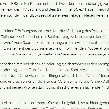
wird vom BBS in drei Phasen definiert. Diese können unabhängig v
n e.V., dem TV Lauf e.V. und dem Bahlinger SC e.V. haben gleich d
ur Feierstunde in der BBS-Geschäftsstelle eingeladen. Neben Verei
.
n seiner Eröffnungsansprache: „Mit der Verleihung des Prädikats s
eilhabe von Menschen mit Behinderung verbessert werden. Ich fre
t wird.“ Auch Sport-Inklusionsmanagerin Kim Früh berichtet in i
n Engagement der Übungsleiter, gewinnbringenden Kooperationsmod
zlich zur Auszeichnung erhielten die Vereine ein offizielles Siegel
 Menschen mit und ohne Behinderung gleichermaßen in den Sport
inderung in den Qualifizierten Inklusions-Sportvereinen jedoch w
l beim Judo-Club Elchesheim-Illingen als auch beim TV Lauf Mensc
 sind und sich ehrenamtlich für den Verein engagieren. Yannick Adle
cht mit seinen Worten „Es gibt nichts schöneres als lachende Kind
n Abend hinein interessante Gespräche geführt, neue Ideen gener
ung zur Auszeichnung zum Qualifizierten Inklusions-Sportverein ein 