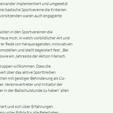
oneinander implementiert und umgesetzt
rei badische Sportvereine die Kriterien
nsvorsitzenden waren auch engagierte
ollen in den Sportvereinen die
ue mich, in welch vorbildlicher Art und
hrer Rede von herausragenden, innovativen
ellen und stellt begeistert fest: „Bei
 sowie ein Jahreslos der Aktion Mensch.
gruppen willkommen. Dass die
eit über das aktive Sporttreiben
hen mit geistiger Behinderung als Co-
r, Vereinsvertreter und Initiator der
er in der Ballschulstunde zu haben“ allen
iert und sich über Erfahrungen
voller Erfolg für alle Beteiligten.