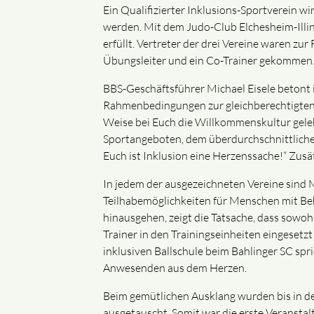
Ein Qualifizierter Inklusions-Sportverein 
werden. Mit dem Judo-Club Elchesheim-Illinge
erfüllt. Vertreter der drei Vereine waren z
Übungsleiter und ein Co-Trainer gekommen
BBS-Geschäftsführer Michael Eisele betont i
Rahmenbedingungen zur gleichberechtigten T
Weise bei Euch die Willkommenskultur geleb
Sportangeboten, dem überdurchschnittliche
Euch ist Inklusion eine Herzenssache!“ Zusät
In jedem der ausgezeichneten Vereine sind
Teilhabemöglichkeiten für Menschen mit Beh
hinausgehen, zeigt die Tatsache, dass sowoh
Trainer in den Trainingseinheiten eingesetzt
inklusiven Ballschule beim Bahlinger SC spri
Anwesenden aus dem Herzen.
Beim gemütlichen Ausklang wurden bis in de
ausgetauscht. Somit war die erste Veranstalt