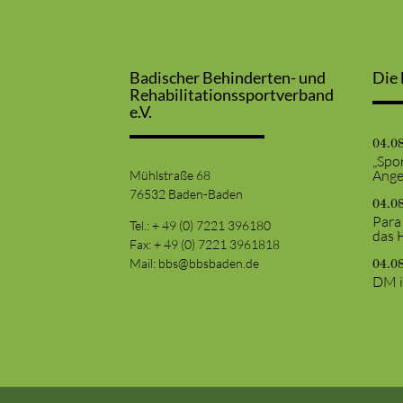
Badischer Behinderten- und
Die 
Rehabilitationssportverband
e.V.
04.0
„Spor
Ange
Mühlstraße 68
76532 Baden-Baden
04.0
Para
Tel.: + 49 (0) 7221 396180
das 
Fax: + 49 (0) 7221 3961818
Mail:
bbs@bbsbaden.de
04.0
DM i