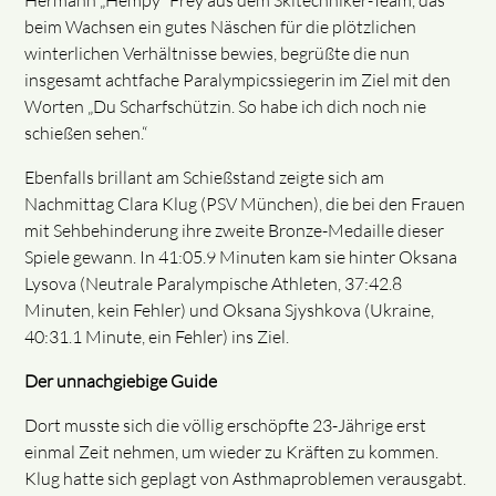
Hermann „Hempy“ Frey aus dem Skitechniker-Team, das
beim Wachsen ein gutes Näschen für die plötzlichen
winterlichen Verhältnisse bewies, begrüßte die nun
insgesamt achtfache Paralympicssiegerin im Ziel mit den
Worten „Du Scharfschützin. So habe ich dich noch nie
schießen sehen.“
Ebenfalls brillant am Schießstand zeigte sich am
Nachmittag Clara Klug (PSV München), die bei den Frauen
mit Sehbehinderung ihre zweite Bronze-Medaille dieser
Spiele gewann. In 41:05.9 Minuten kam sie hinter Oksana
Lysova (Neutrale Paralympische Athleten, 37:42.8
Minuten, kein Fehler) und Oksana Sjyshkova (Ukraine,
40:31.1 Minute, ein Fehler) ins Ziel.
Der unnachgiebige Guide
Dort musste sich die völlig erschöpfte 23-Jährige erst
einmal Zeit nehmen, um wieder zu Kräften zu kommen.
Klug hatte sich geplagt von Asthmaproblemen verausgabt.