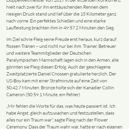
Doppelweltmeister von 2017 in der sitzenden Konkurrenz
hielt nach zwei für ihn enttäuschenden Rennen dem
riesigen Druck stand und lief über die 15 Kilometer ganz
nach vorne. Ein perfektes Schießen und eine starke
Laufleistung brachten ihm in 49:57.2 Minuten den Sieg.
Im Ziel schrie Fleig seine Freude erst heraus, kurz darauf
flossen Tränen – und nicht nur bei ihm. Trainer, Betreuer
und weitere Teammitglieder der Deutschen
Paralympischen Mannschaft lagen sich in den Armen, alle
gönnten sie Fleig diesen Erfolg. Auch der geschlagene
Zweitplatzierte Daniel Cnossen gratulierte herzlich. Der
US-Boy kam mit einer Strafminute auf eine Zeit von
50.42.7 Minuten. Bronze holte sich der Kanadier Collin
Cameron (50:59.1 Minute, ein Fehler).
„Mir fehlen die Worte für das, was heute passiert ist. Ich
habe Angst, gleich aufzuwachen und festzustellen, dass
alles nur ein Traum war“, sagte Fleig nach der Flower
Ceremony. Dass der Traum wahr war, hatte er nach eigenen