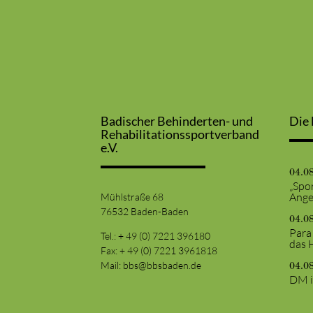
Badischer Behinderten- und
Die 
Rehabilitationssportverband
e.V.
04.0
„Spor
Ange
Mühlstraße 68
76532 Baden-Baden
04.0
Para
Tel.: + 49 (0) 7221 396180
das 
Fax: + 49 (0) 7221 3961818
Mail:
bbs@bbsbaden.de
04.0
DM i