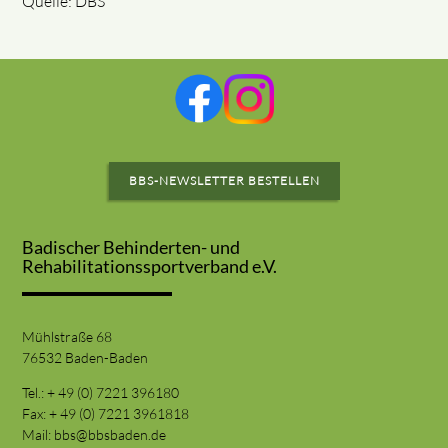
Quelle: DBS
BBS-NEWSLETTER BESTELLEN
Badischer Behinderten- und
Rehabilitationssportverband e.V.
Mühlstraße 68
76532 Baden-Baden
Tel.: + 49 (0) 7221 396180
Fax: + 49 (0) 7221 3961818
Mail:
bbs@bbsbaden.de