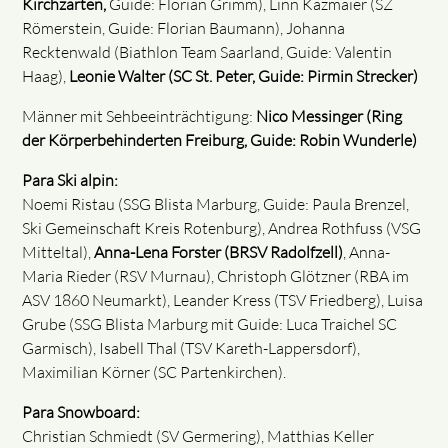
Kirchzarten,
Guide: Florian Grimm), Linn Kazmaier (SZ
Römerstein, Guide: Florian Baumann), Johanna
Recktenwald (Biathlon Team Saarland, Guide: Valentin
Haag),
Leonie Walter (SC St. Peter, Guide: Pirmin Strecker)
Männer mit Sehbeeinträchtigung:
Nico Messinger (Ring
der Körperbehinderten Freiburg, Guide: Robin Wunderle)
Para Ski alpin:
Noemi Ristau (SSG Blista Marburg, Guide: Paula Brenzel,
Ski Gemeinschaft Kreis Rotenburg), Andrea Rothfuss (VSG
Mitteltal),
Anna-Lena Forster (BRSV Radolfzell)
, Anna-
Maria Rieder (RSV Murnau), Christoph Glötzner (RBA im
ASV 1860 Neumarkt), Leander Kress (TSV Friedberg), Luisa
Grube (SSG Blista Marburg mit Guide: Luca Traichel SC
Garmisch), Isabell Thal (TSV Kareth-Lappersdorf),
Maximilian Körner (SC Partenkirchen).
Para Snowboard:
Christian Schmiedt (SV Germering), Matthias Keller