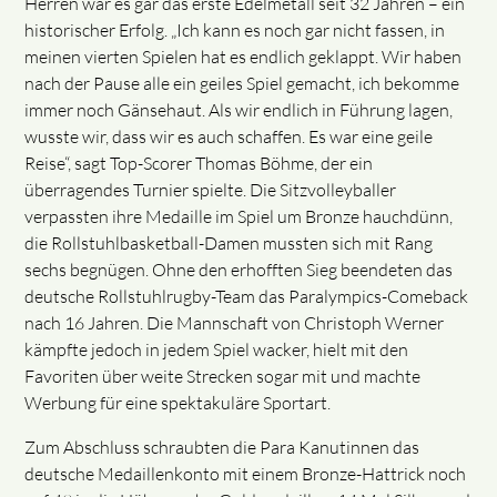
Herren war es gar das erste Edelmetall seit 32 Jahren – ein
historischer Erfolg. „Ich kann es noch gar nicht fassen, in
meinen vierten Spielen hat es endlich geklappt. Wir haben
nach der Pause alle ein geiles Spiel gemacht, ich bekomme
immer noch Gänsehaut. Als wir endlich in Führung lagen,
wusste wir, dass wir es auch schaffen. Es war eine geile
Reise“, sagt Top-Scorer Thomas Böhme, der ein
überragendes Turnier spielte. Die Sitzvolleyballer
verpassten ihre Medaille im Spiel um Bronze hauchdünn,
die Rollstuhlbasketball-Damen mussten sich mit Rang
sechs begnügen. Ohne den erhofften Sieg beendeten das
deutsche Rollstuhlrugby-Team das Paralympics-Comeback
nach 16 Jahren. Die Mannschaft von Christoph Werner
kämpfte jedoch in jedem Spiel wacker, hielt mit den
Favoriten über weite Strecken sogar mit und machte
Werbung für eine spektakuläre Sportart.
Zum Abschluss schraubten die Para Kanutinnen das
deutsche Medaillenkonto mit einem Bronze-Hattrick noch