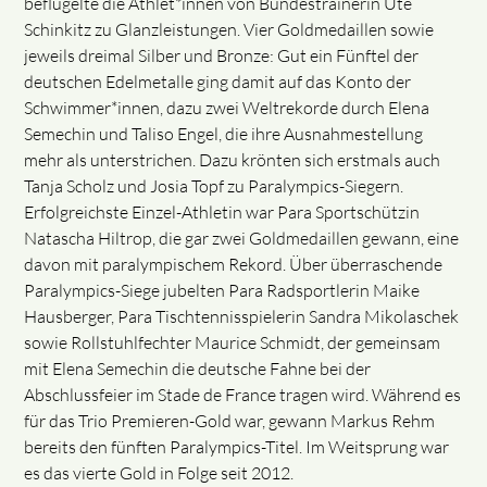
beflügelte die Athlet*innen von Bundestrainerin Ute
Schinkitz zu Glanzleistungen. Vier Goldmedaillen sowie
jeweils dreimal Silber und Bronze: Gut ein Fünftel der
deutschen Edelmetalle ging damit auf das Konto der
Schwimmer*innen, dazu zwei Weltrekorde durch Elena
Semechin und Taliso Engel, die ihre Ausnahmestellung
mehr als unterstrichen. Dazu krönten sich erstmals auch
Tanja Scholz und Josia Topf zu Paralympics-Siegern.
Erfolgreichste Einzel-Athletin war Para Sportschützin
Natascha Hiltrop, die gar zwei Goldmedaillen gewann, eine
davon mit paralympischem Rekord. Über überraschende
Paralympics-Siege jubelten Para Radsportlerin Maike
Hausberger, Para Tischtennisspielerin Sandra Mikolaschek
sowie Rollstuhlfechter Maurice Schmidt, der gemeinsam
mit Elena Semechin die deutsche Fahne bei der
Abschlussfeier im Stade de France tragen wird. Während es
für das Trio Premieren-Gold war, gewann Markus Rehm
bereits den fünften Paralympics-Titel. Im Weitsprung war
es das vierte Gold in Folge seit 2012.