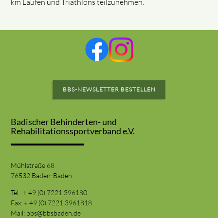
km Läufen und Triathlons teilzunehmen.
BBS-NEWSLETTER BESTELLEN
Badischer Behinderten- und
Rehabilitationssportverband e.V.
Mühlstraße 68
76532 Baden-Baden
Tel.: + 49 (0) 7221 396180
Fax: + 49 (0) 7221 3961818
Mail:
bbs@bbsbaden.de