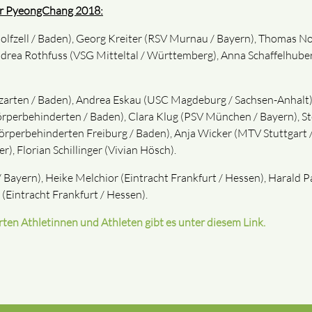
ür PyeongChang 2018:
lfzell / Baden), Georg Kreiter (RSV Murnau / Bayern), Thomas N
drea Rothfuss (VSG Mitteltal / Württemberg), Anna Schaffelhuber
zarten / Baden), Andrea Eskau (USC Magdeburg / Sachsen-Anhalt)
Körperbehinderten / Baden), Clara Klug (PSV München / Bayern), S
Körperbehinderten Freiburg / Baden), Anja Wicker (MTV Stuttgart
), Florian Schillinger (Vivian Hösch).
Bayern), Heike Melchior (Eintracht Frankfurt / Hessen), Harald 
 (Eintracht Frankfurt / Hessen).
ten Athletinnen und Athleten gibt es unter diesem Link.