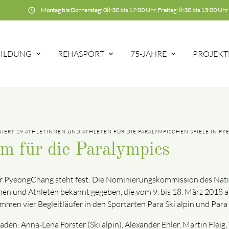
schedule
Montag bis Donnerstag: 08:30 bis 17:00 Uhr, Freitag: 8:30 bis 13:00 Uhr
BILDUNG
REHASPORT
75-JAHRE
PROJEKT
RT 19 ATHLETINNEN UND ATHLETEN FÜR DIE PARALYMPISCHEN SPIELE IN PYE
m für die Paralympics
r PyeongChang steht fest: Die Nominierungskommission des Nati
en und Athleten bekannt gegeben, die vom 9. bis 18. März 2018 a
n vier Begleitläufer in den Sportarten Para Ski alpin und Para 
den: Anna-Lena Forster (Ski alpin), Alexander Ehler, Martin Fleig,