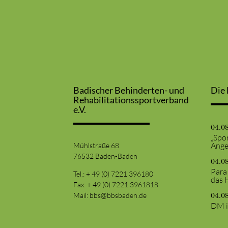
Badischer Behinderten- und
Die 
Rehabilitationssportverband
e.V.
04.0
„Spor
Ange
Mühlstraße 68
76532 Baden-Baden
04.0
Para
Tel.: + 49 (0) 7221 396180
das 
Fax: + 49 (0) 7221 3961818
Mail:
bbs@bbsbaden.de
04.0
DM i