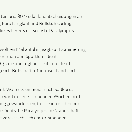
arten und 80 Medaillenentscheidungen an
 Para Langlauf und Rollstuhlcurling
ie es bereits die sechste Paralympics-
wölften Mal anführt, sagt zur Nominierung:
erinnen und Sportlern, die ihr
 Quade und fügt an: „Dabei hoffe ich
ragende Botschafter für unser Land und
ank-Walter Steinmeier nach Südkorea
Daran wird in den kommenden Wochen noch
ung gewährleisten, für die ich mich schon
t die Deutsche Paralympische Mannschaft
tee voraussichtlich am kommenden