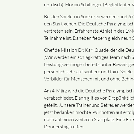
nordisch), Florian Schillinger (Begleitläufe
Bei den Spielen in Südkorea werden rund 6
den Start gehen. Die Deutsche Paralympische
vertreten sein. Erfahrenste Athletin des 19-
Teilnahme ist. Daneben fiebern gleich neun 
Chef de Mission Dr. Karl Quade, der die De
„Wir werden ein schlagkräftiges Team nach S
Leistungsvermögen bereits unter Beweis gest
persönlich sehr auf saubere und faire Spiele
Vorbilder für Menschen mit und ohne Behin
Am 4. März wird die Deutsche Paralympisc
verabschiedet. Dann gilt es vor Ort pünkt
gefeilt. „Unsere Trainer und Betreuer werden
jetzt bedanken möchte. Wir hoffen auf erfo
noch auf einen weiteren Startplatz. Eine 
Donnerstag treffen.