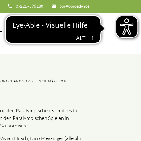
phone
07221 - 396 180
email
bbs@bbsbaden.de
search
E
BBS
ONGCHANG VOM 9. BIS 18. MÄRZ 2018
onalen Paralympischen Komitees für
n den Paralympischen Spielen in
Ski nordisch.
 Vivian Hösch, Nico Messinger (alle Ski