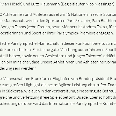
r Vivian Hösch) und Lutz Klausmann (Begleitläufer Nico Messinger).
70 Athletinnen und Athleten aus etwa 45 Nationen in sechs Sport
 Mannschaft wird in den Sportarten Para Ski alpin, Para Biathlon,
köpfigen Teams (zehn Frauen, neun Männer) ist Andrea Eskau, für d
Sportlerinnen und Sportler ihrer Paralympics-Premiere entgegen.
utsche Paralympische Mannschaft in dieser Funktion bereits zum z
üdkorea schicken. Es ist eine gute Mischung aus erfahrenen Sportl
ellt haben, sowie neuen Gesichtern und jungen Talenten“, erklärt
. Ich bin mir sicher, dass unsere Athletinnen und Athleten hervor
derung sein werden.“
he Mannschaft am Frankfurter Flughafen von Bundespräsident Fr
lich zum großen Highlight die bestmögliche Leistung abzurufen. 
 in Südkorea, wie auch in der Vorbereitung, eine sehr gute Betreu
lgreiche und verletzungsfreie Spiele“, betont Quade. Ebenso hoff
Entscheidung darüber wird das Internationale Paralympische Komi