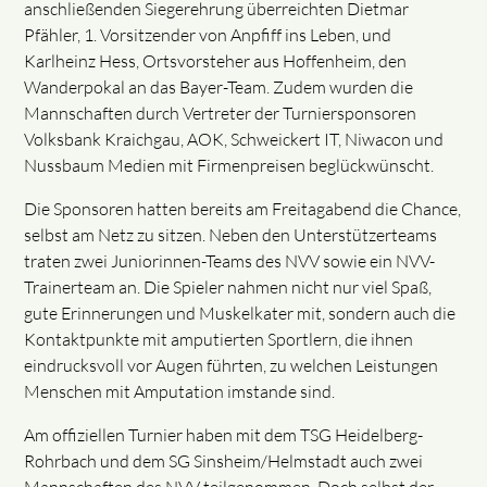
anschließenden Siegerehrung überreichten Dietmar
Pfähler, 1. Vorsitzender von Anpfiff ins Leben, und
Karlheinz Hess, Ortsvorsteher aus Hoffenheim, den
Wanderpokal an das Bayer-Team. Zudem wurden die
Mannschaften durch Vertreter der Turniersponsoren
Volksbank Kraichgau, AOK, Schweickert IT, Niwacon und
Nussbaum Medien mit Firmenpreisen beglückwünscht.
Die Sponsoren hatten bereits am Freitagabend die Chance,
selbst am Netz zu sitzen. Neben den Unterstützerteams
traten zwei Juniorinnen-Teams des NVV sowie ein NVV-
Trainerteam an. Die Spieler nahmen nicht nur viel Spaß,
gute Erinnerungen und Muskelkater mit, sondern auch die
Kontaktpunkte mit amputierten Sportlern, die ihnen
eindrucksvoll vor Augen führten, zu welchen Leistungen
Menschen mit Amputation imstande sind.
Am offiziellen Turnier haben mit dem TSG Heidelberg-
Rohrbach und dem SG Sinsheim/Helmstadt auch zwei