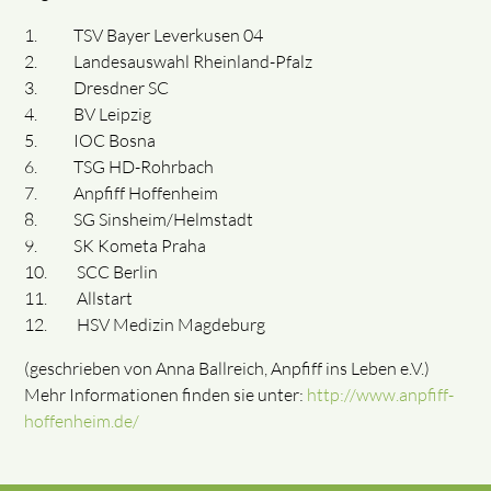
1. TSV Bayer Leverkusen 04
2. Landesauswahl Rheinland-Pfalz
3. Dresdner SC
4. BV Leipzig
5. IOC Bosna
6. TSG HD-Rohrbach
7. Anpfiff Hoffenheim
8. SG Sinsheim/Helmstadt
9. SK Kometa Praha
10. SCC Berlin
11. Allstart
12. HSV Medizin Magdeburg
(geschrieben von Anna Ballreich, Anpfiff ins Leben e.V.)
Mehr Informationen finden sie unter:
http://www.anpfiff-
hoffenheim.de/