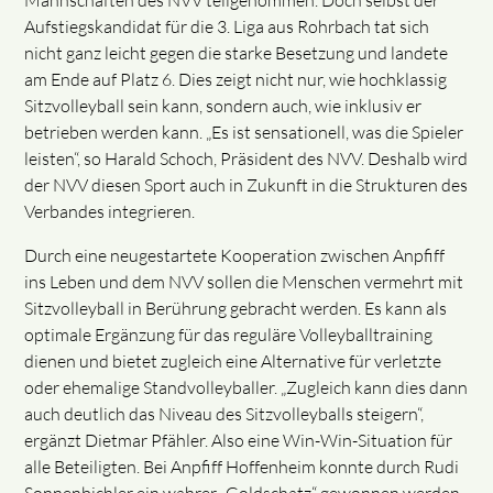
Mannschaften des NVV teilgenommen. Doch selbst der
Aufstiegskandidat für die 3. Liga aus Rohrbach tat sich
nicht ganz leicht gegen die starke Besetzung und landete
am Ende auf Platz 6. Dies zeigt nicht nur, wie hochklassig
Sitzvolleyball sein kann, sondern auch, wie inklusiv er
betrieben werden kann. „Es ist sensationell, was die Spieler
leisten“, so Harald Schoch, Präsident des NVV. Deshalb wird
der NVV diesen Sport auch in Zukunft in die Strukturen des
Verbandes integrieren.
Durch eine neugestartete Kooperation zwischen Anpfiff
ins Leben und dem NVV sollen die Menschen vermehrt mit
Sitzvolleyball in Berührung gebracht werden. Es kann als
optimale Ergänzung für das reguläre Volleyballtraining
dienen und bietet zugleich eine Alternative für verletzte
oder ehemalige Standvolleyballer. „Zugleich kann dies dann
auch deutlich das Niveau des Sitzvolleyballs steigern“,
ergänzt Dietmar Pfähler. Also eine Win-Win-Situation für
alle Beteiligten. Bei Anpfiff Hoffenheim konnte durch Rudi