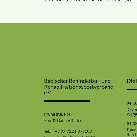
Badischer Behinderten- und
Die 
Rehabilitationssportverband
e.V.
04.0
„Spor
Ange
Mühlstraße 68
76532 Baden-Baden
04.0
Para
Tel.: + 49 (0) 7221 396180
das 