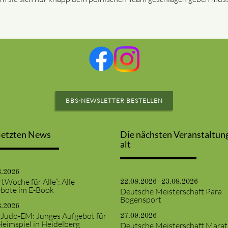
BBS-NEWSLETTER BESTELLEN
letzten News
Die nächsten Veranstaltun
alt
8.2026
tWoche für Alle“: Alle
22.08.2026–23.08.2026
bote im E-Book
Deutsche Meisterschaft Para
Bogensport
8.2026
 Judo-EM: Junges Aufgebot für
27.09.2026
Heimspiel in Heidelberg
Deutsche Meisterschaft Mara