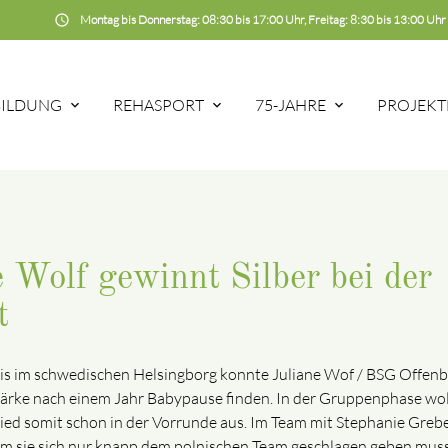
schedule
Montag bis Donnerstag: 08:30 bis 17:00 Uhr, Freitag: 8:30 bis 13:00 Uhr
BILDUNG
REHASPORT
75-JAHRE
PROJEKT
e Wolf gewinnt Silber bei der
t
is im schwedischen Helsingborg konnte Juliane Wof / BSG Offenb
Stärke nach einem Jahr Babypause finden. In der Gruppenphase woll
hied somit schon in der Vorrunde aus. Im Team mit Stephanie Greb
 dem sie sich nur knapp dem polnischen Team geschlagen geben mus