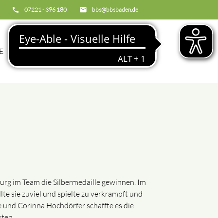
phone
07221 - 396 180
email
bbs@bbsbaden.de
search
E
BBS
urg im Team die Silbermedaille gewinnen. Im
te sie zuviel und spielte zu verkrampft und
e und Corinna Hochdörfer schaffte es die
sten.