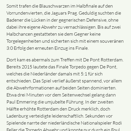
Somit trafen die Blauschwarzen im Halbfinale auf den
Vorrundenvierten, die Jaguars Prag. Geduldig suchten die
Badener die Lücken in der gegnerischen Defensive, ohne
dabei ihre eigene Abwehr zu vernachlässigen. Bis auf zwei
Halbchancen gestatteten sie dem Gegner keine
Torgelegenheiten und sicherten sich mit einem souveränen
3:0 Erfolg den erneuten Einzug ins Finale.
Dort kam es abermals zum Treffen mit De Pont Rotterdam.
Bereits 2015 lautete das Finale Torpedo gegen De Pont,
welches die Niederländer damals mit 5:1 für sich
entschieden. Das Spiel verlief äußerst spannend, vor allem
die Abwehrformationen auf beiden Seiten dominierten.
Etwa drei Minuten vor dem Seitenwechsel gelang dann
Paul Emmering die umjubelte Führung. In der zweiten
Hälfte erhöhte Rotterdam den Druck merklich, doch
Ladenburg verteidigte leidenschaftlich. Sekunden vor
Spielende narrte der niederländische Nationalspieler Rodi
Feller die Torpedo Abwehr und konnte nur durch ein Foul