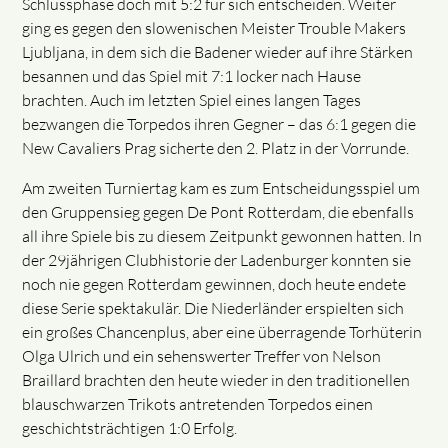
Schlussphase doch mit 5:2 für sich entscheiden. Weiter
ging es gegen den slowenischen Meister Trouble Makers
Ljubljana, in dem sich die Badener wieder auf ihre Stärken
besannen und das Spiel mit 7:1 locker nach Hause
brachten. Auch im letzten Spiel eines langen Tages
bezwangen die Torpedos ihren Gegner – das 6:1 gegen die
New Cavaliers Prag sicherte den 2. Platz in der Vorrunde.
Am zweiten Turniertag kam es zum Entscheidungsspiel um
den Gruppensieg gegen De Pont Rotterdam, die ebenfalls
all ihre Spiele bis zu diesem Zeitpunkt gewonnen hatten. In
der 29jährigen Clubhistorie der Ladenburger konnten sie
noch nie gegen Rotterdam gewinnen, doch heute endete
diese Serie spektakulär. Die Niederländer erspielten sich
ein großes Chancenplus, aber eine überragende Torhüterin
Olga Ulrich und ein sehenswerter Treffer von Nelson
Braillard brachten den heute wieder in den traditionellen
blauschwarzen Trikots antretenden Torpedos einen
geschichtsträchtigen 1:0 Erfolg.