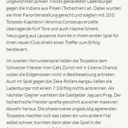
ungewohnten pinken Trikots gekleideten Ladenburger
gegen die Indians aus Pilsen (Tschechien) an. Dabei wurden
sie ihrer Favoritenstellung gerecht und siegten mit 10:0.
Torpedo-Kapitänin Veronica Conceicao erzielte
überragende fünf Tore und auch Naomé Schenk,
Neuzugang aus Lausanne, konnte in ihrem ersten Spiel für
ihren neuen Club direkt einen Treffer zum Erfolg
beisteuern.
Im zweiten Vorrundenspiel ließen die Torpedos dem
Schweizer Meister Iron Cats Zürich mit 9:1 keine Chance,
wobei die Eidgenossen nicht in Bestbesetzung antraten.
Auch im Spiel gegen die Zeka-Rollers Aargau ließen die
Ladenburger mit einem 7:3 Erfolg nichts anbrennen. Als
nächster Gegner warteten die Gastgeber Jaguars Prag. Der
tschechische Meister spielte gewohnt aus einer massiven
Abwehr heraus. Die phasenweise ungeduldig agierenden
Torpedos machten sich das Leben ein ums andere Mal
selbst schwer, konnten dann aber das Spiel in der