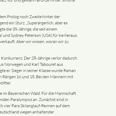
 Platz vor und gewann Bronze hinter Simona
 dem Prolog noch Zweite hinter der
nd ein Sturz. „Superärgerlich, aber es
te die 35-Jährige, die seit einem
da) und Sydney Peterson (USA) für sie heraus;
verkauft. Aber wir wissen, woran wir zu
n Konkurrenz. Der 28-Jährige verlor dadurch
 aus Norwegen und Karl Tabouret aus
agte er. Sieger in seiner Klasse wurde Raman
en Rängen 16 und 18. Bei den Männern mit
lfter.
ge im Bayerischen Wald. Für die Mannschaft
enden Paralympics an. Zunächst sind in
ch vier Para Skilanglauf-Rennen auf dem
 Deutschland wegen anhaltender