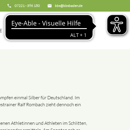
phone
07221 - 396 180
email
bbs@bbsbaden.de
search
E
BBS
kämpfen einmal Silber für Deutschland. Im
estrainer Ralf Rombach zieht dennoch ein
denen Athletinnen und Athleten im Schlitten,