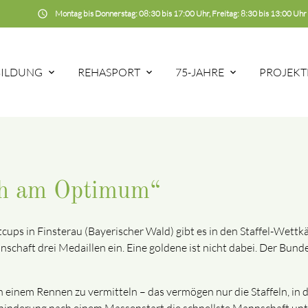
schedule
Montag bis Donnerstag: 08:30 bis 17:00 Uhr, Freitag: 8:30 bis 13:00 Uhr
BILDUNG
REHASPORT
75-JAHRE
PROJEKT
ah am Optimum“
tcups in Finsterau (Bayerischer Wald) gibt es in den Staffel-Wett
chaft drei Medaillen ein. Eine goldene ist nicht dabei. Der Bund
in einem Rennen zu vermitteln – das vermögen nur die Staffeln, in 