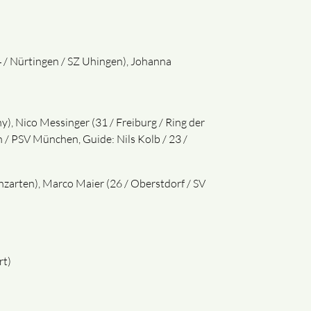
 / Nürtingen / SZ Uhingen), Johanna
), Nico Messinger (31 / Freiburg / Ring der
n / PSV München, Guide: Nils Kolb / 23 /
chzarten), Marco Maier (26 / Oberstdorf / SV
rt)