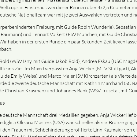
hinderung nach einem Massenstart die schnellste Mannschaft unt
Weltcups in Finsterau zwei dieser Rennen über 4x2,5 Kilometer mi
 deutsche Nationalteam war mit je zwei Auswahlen vertreten und n
Körperbehinderten Freiburg, mit Guide Robin Wunderle), Sebastia
 Baumann) und Lennart Volkert (PSV München, mit Guide Christian 
Wir haben in der ersten Runde ein paar Sekunden Zeit liegen lass
mbach.
eo Bold (WSV Isny, mit Guide Jakob Bold), Andrea Eskau (USC Ma
te ins Ziel. Im Mixed verpassten Anja Wicker (MTV Stuttgart), Al
uide Emily Weiss) und Marco Maier (SV Kirchzarten) als Vierte d
urde die zweite deutsche Mannschaft mit Kathrin Marchand (SC B
uide Christian Krasman) und Johannes Rank (WSV Trusetal, mit Gui
us
ie deutsche Mannschaft drei Medaillen gegeben. Anja Wicker lief 
ediglich Oksana Masters (USA) war schneller als sie. Bronze ging
 den Frauen mit Sehbehinderung profitierte Linn Kazmaier von ei