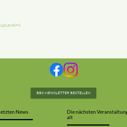
CupLevel=6
BBS-NEWSLETTER BESTELLEN
letzten News
Die nächsten Veranstaltun
alt