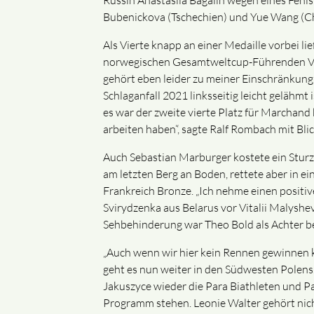
Russin Anastasiia Bagaiin wegen eines Fehls
Bubenickova (Tschechien) und Yue Wang (Ch
Als Vierte knapp an einer Medaille vorbei 
norwegischen Gesamtweltcup-Führenden Vilde 
gehört eben leider zu meiner Einschränkung,
Schlaganfall 2021 linksseitig leicht gelähmt
es war der zweite vierte Platz für Marchand 
arbeiten haben“, sagte Ralf Rombach mit Blic
Auch Sebastian Marburger kostete ein Sturz
am letzten Berg an Boden, rettete aber in 
Frankreich Bronze. „Ich nehme einen positive
Svirydzenka aus Belarus vor Vitalii Malysh
Sehbehinderung war Theo Bold als Achter b
„Auch wenn wir hier kein Rennen gewinnen k
geht es nun weiter in den Südwesten Polens.
Jakuszyce wieder die Para Biathleten und P
Programm stehen. Leonie Walter gehört nich