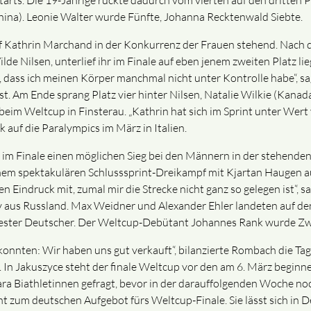
tarts. Die 19-Jährige rückte dadurch vom vierten auf den dritten
ina). Leonie Walter wurde Fünfte, Johanna Recktenwald Siebte.
lief Kathrin Marchand in der Konkurrenz der Frauen stehend. Nach
Nilsen, unterlief ihr im Finale auf eben jenem zweiten Platz liege
 dass ich meinen Körper manchmal nicht unter Kontrolle habe“, sag
 ist. Am Ende sprang Platz vier hinter Nilsen, Natalie Wilkie (Kana
beim Weltcup in Finsterau. „Kathrin hat sich im Sprint unter Wert 
k auf die Paralympics im März in Italien.
 im Finale einen möglichen Sieg bei den Männern in der stehende
einem spektakulären Schlusssprint-Dreikampf mit Kjartan Haugen
n Eindruck mit, zumal mir die Strecke nicht ganz so gelegen ist“, s
ev aus Russland. Max Weidner und Alexander Ehler landeten auf d
ester Deutscher. Der Weltcup-Debütant Johannes Rank wurde Zwö
onnten: Wir haben uns gut verkauft“, bilanzierte Rombach die Ta
 In Jakuszyce steht der finale Weltcup vor den am 6. März beginn
ara Biathletinnen gefragt, bevor in der darauffolgenden Woche no
t zum deutschen Aufgebot fürs Weltcup-Finale. Sie lässt sich in