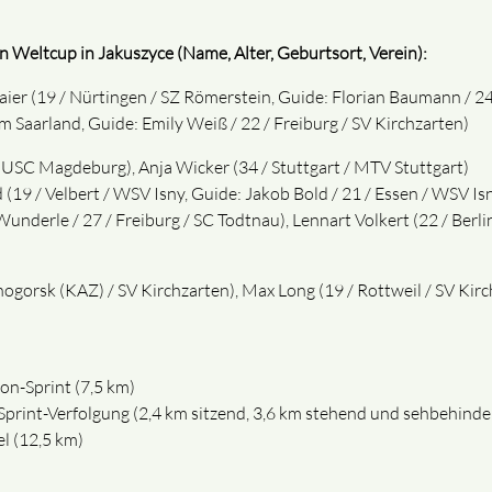
 Weltcup in Jakuszyce (Name, Alter, Geburtsort, Verein):
ier (19 / Nürtingen / SZ Römerstein, Guide: Florian Baumann / 24
m Saarland, Guide: Emily Weiß / 22 / Freiburg / SV Kirchzarten)
 USC Magdeburg), Anja Wicker (34 / Stuttgart / MTV Stuttgart)
19 / Velbert / WSV Isny, Guide: Jakob Bold / 21 / Essen / WSV Isny
nderle / 27 / Freiburg / SC Todtnau), Lennart Volkert (22 / Berli
nogorsk (KAZ) / SV Kirchzarten), Max Long (19 / Rottweil / SV Kir
on-Sprint (7,5 km)
 Sprint-Verfolgung (2,4 km sitzend, 3,6 km stehend und sehbehinde
el (12,5 km)