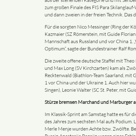
aus der stehenden Kategorie und mit Sehbe
zum großen Finale des FIS Para Skilanglauf-
und dann zweien in der freien Technik. Das
Für die sorgten Nico Messinger (Ring der 
Kazmaier (SZ Römerstein, mit Guide Florian
Mannschaft aus Russland und vor China 1. „
Optimum“, sagte der Bundestrainer Ralf Ro
Die zweite offene deutsche Staffel mit Th
und Max Long (SV Kirchzarten) kam als Zwölf
Recktenwald (Biathlon-Team Saarland, mit G
1 vor China und der Ukraine 1. Auch hier w
Singen), Leonie Walter (SC St. Peter, mit G
Stürze bremsen Marchand und Marburger a
Im Klassik-Sprint am Samstag hatte es für d
des Jahres zum sechsten Mal aufs Podium. L
Merle Menje wurden Achte bzw. Zwölfte. Bei