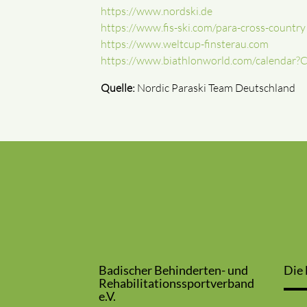
https://www.nordski.de
https://www.fis-ski.com/para-cross-country
https://www.weltcup-finsterau.com
https://www.biathlonworld.com/calendar?
Quelle:
Nordic Paraski Team Deutschland
Badischer Behinderten- und
Die 
Rehabilitationssportverband
e.V.