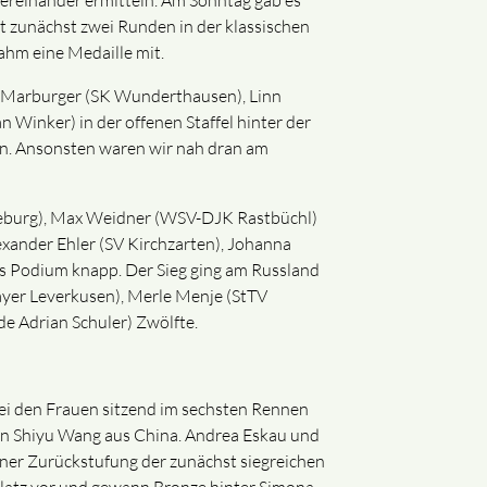
ereinander ermitteln. Am Sonntag gab es
t zunächst zwei Runden in der klassischen
ahm eine Medaille mit.
n Marburger (SK Wunderthausen), Linn
Winker) in der offenen Staffel hinter der
en. Ansonsten waren wir nah dran am
gdeburg), Max Weidner (WSV-DJK Rastbüchl)
exander Ehler (SV Kirchzarten), Johanna
as Podium knapp. Der Sieg ging am Russland
ayer Leverkusen), Merle Menje (StTV
de Adrian Schuler) Zwölfte.
bei den Frauen sitzend im sechsten Rennen
 an Shiyu Wang aus China. Andrea Eskau und
ner Zurückstufung der zunächst siegreichen