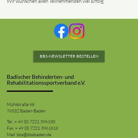
Wir wünschen allen Teilnehmenden viel Erfolg.
BBS-NEWSLETTER BESTELLEN
Badischer Behinderten- und
Rehabilitationssportverband e.V.
Mühlstraße 68
76532 Baden-Baden
Tel.: + 49 (0) 7221 396180
Fax: + 49 (0) 7221 3961818
Mail:
bbs@bbsbaden.de